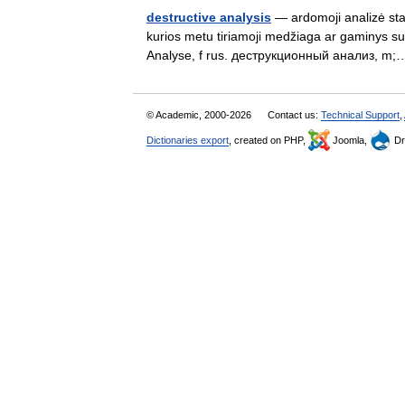
destructive analysis
— ardomoji analizė statu
kurios metu tiriamoji medžiaga ar gaminys sua
Analyse, f rus. деструкционный анализ, 
© Academic, 2000-2026
Contact us:
Technical Support
,
Dictionaries export
, created on PHP,
Joomla,
Dr