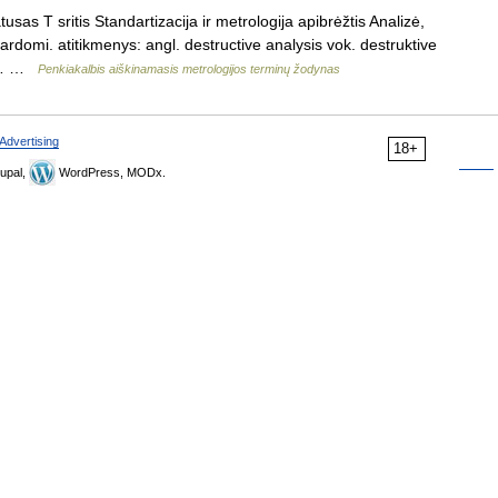
sas T sritis Standartizacija ir metrologija apibrėžtis Analizė,
rdomi. atitikmenys: angl. destructive analysis vok. destruktive
m;… …
Penkiakalbis aiškinamasis metrologijos terminų žodynas
Advertising
18+
upal,
WordPress, MODx.