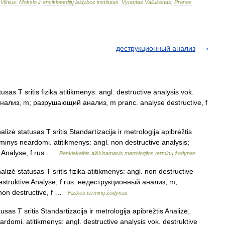
–
Vilnius:
Mokslo
ir
enciklopedijų
leidybos
institutas
.
Vytautas
Valiukėnas
,
Pranas
деструкционный анализ
sas T sritis fizika atitikmenys: angl. destructive analysis vok.
 анализ, m; разрушающий анализ, m pranc. analyse destructive, f
zė statusas T sritis Standartizacija ir metrologija apibrėžtis
minys neardomi. atitikmenys: angl. non destructive analysis;
ve Analyse, f rus …
Penkiakalbis aiškinamasis metrologijos terminų žodynas
izė statusas T sritis fizika atitikmenys: angl. non destructive
 destruktive Analyse, f rus. недеструкционный анализ, m;
on destructive, f …
Fizikos terminų žodynas
sas T sritis Standartizacija ir metrologija apibrėžtis Analizė,
rdomi. atitikmenys: angl. destructive analysis vok. destruktive