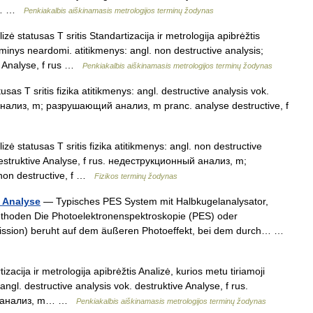
m;… …
Penkiakalbis aiškinamasis metrologijos terminų žodynas
ė statusas T sritis Standartizacija ir metrologija apibrėžtis
minys neardomi. atitikmenys: angl. non destructive analysis;
ve Analyse, f rus …
Penkiakalbis aiškinamasis metrologijos terminų žodynas
sas T sritis fizika atitikmenys: angl. destructive analysis vok.
 анализ, m; разрушающий анализ, m pranc. analyse destructive, f
ė statusas T sritis fizika atitikmenys: angl. non destructive
 destruktive Analyse, f rus. недеструкционный анализ, m;
on destructive, f …
Fizikos terminų žodynas
 Analyse
— Typisches PES System mit Halbkugelanalysator,
thoden Die Photoelektronenspektroskopie (PES) oder
ission) beruht auf dem äußeren Photoeffekt, bei dem durch… …
izacija ir metrologija apibrėžtis Analizė, kurios metu tiriamoji
gl. destructive analysis vok. destruktive Analyse, f rus.
й анализ, m… …
Penkiakalbis aiškinamasis metrologijos terminų žodynas