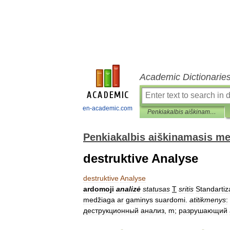
Academic Dictionarie
en-academic.com
Penkiakalbis aiškinamasis metrologijos terminų žodynas
Penkiakalbis aiškinamasis me
destruktive Analyse
destruktive
Analyse
ardomoji
analizė
statusas
T
sritis
Standartiz
medžiaga
ar
gaminys
suardomi
.
atitikmenys
:
деструкционный
анализ
,
m
;
разрушающий