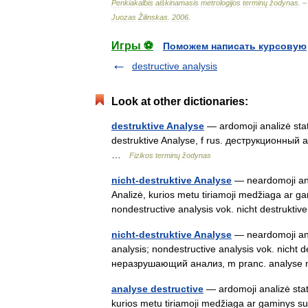
Penkiakalbis
aiškinamasis
metrologijos
terminų
žodynas
. 
Juozas
Žilinskas
.
2006
.
Игры ⚽
Поможем написать курсовую
destructive analysis
Look at other dictionaries:
destruktive Analyse
— ardomoji analizė statu
destruktive Analyse, f rus. деструкционный
…
Fizikos terminų žodynas
nicht-destruktive Analyse
— neardomoji anali
Analizė, kurios metu tiriamoji medžiaga ar ga
nondestructive analysis vok. nicht destrukti
nicht-destruktive Analyse
— neardomoji anal
analysis; nondestructive analysis vok. nicht
неразрушающий анализ, m pranc. analyse n
analyse destructive
— ardomoji analizė statu
kurios metu tiriamoji medžiaga ar gaminys sua