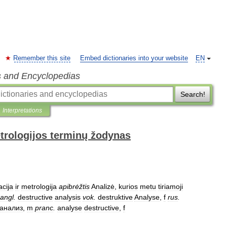
Remember this site
Embed dictionaries into your website
EN
s and Encyclopedias
Search!
Interpretations
trologijos terminų žodynas
acija
ir
metrologija
apibrėžtis
Analizė
,
kurios
metu
tiriamoji
angl
.
destructive
analysis
vok
.
destruktive
Analyse
,
f
rus
.
анализ
,
m
pranc
.
analyse
destructive
,
f