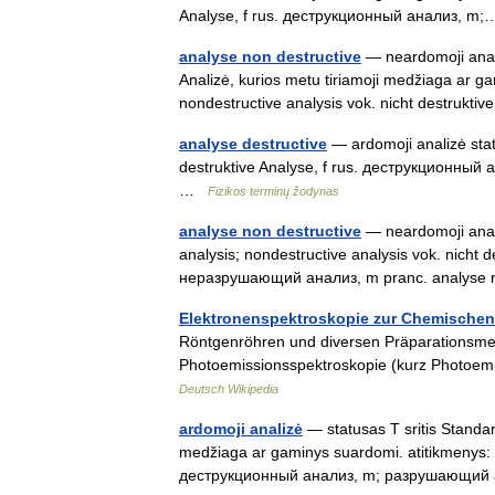
Analyse, f rus. деструкционный анализ, 
analyse non destructive
— neardomoji analiz
Analizė, kurios metu tiriamoji medžiaga ar ga
nondestructive analysis vok. nicht destrukti
analyse destructive
— ardomoji analizė statu
destruktive Analyse, f rus. деструкционный
…
Fizikos terminų žodynas
analyse non destructive
— neardomoji analiz
analysis; nondestructive analysis vok. nicht
неразрушающий анализ, m pranc. analyse n
Elektronenspektroskopie zur Chemischen
Röntgenröhren und diversen Präparationsme
Photoemissionsspektroskopie (kurz Photoem
Deutsch Wikipedia
ardomoji analizė
— statusas T sritis Standart
medžiaga ar gaminys suardomi. atitikmenys: an
деструкционный анализ, m; разрушающи